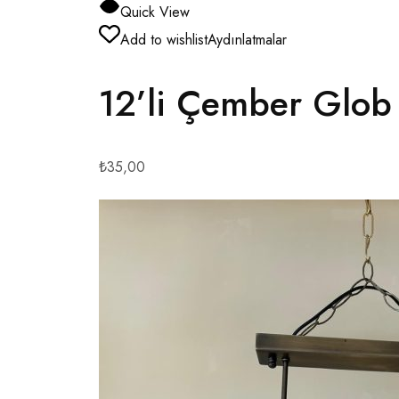
Quick View
Add to wishlist
Aydınlatmalar
12’li Çember Glob
₺35,00