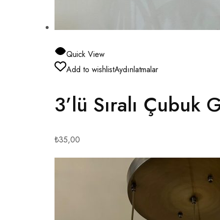
Quick View
Add to wishlist
Aydınlatmalar
3’lü Sıralı Çubuk 
₺35,00