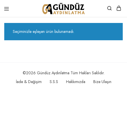
Gündüz
Özel
Aydınlatma
Tasarım
Ürünler
Seçiminizle eşleşen ürün bulunamadı.
©2026 Gündüz Aydınlatma Tüm Hakları Saklıdır.
İade & Değişim
S.S.S
Hakkımızda
Bize Ulaşın