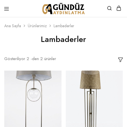
Gündüz
Özel
Aydınlatma
Tasarım
Ürünler
Ana Sayfa
Ürünlerimiz
Lambaderler
Lambaderler
Gösteriliyor
2
-den
2
ürünler