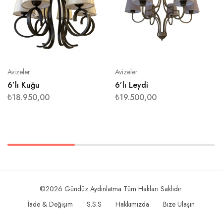
Avizeler
Avizeler
6’lı Kuğu
6’lı Leydi
₺
18.950,00
₺
19.500,00
©2026 Gündüz Aydınlatma Tüm Hakları Saklıdır.
İade & Değişim
S.S.S
Hakkımızda
Bize Ulaşın