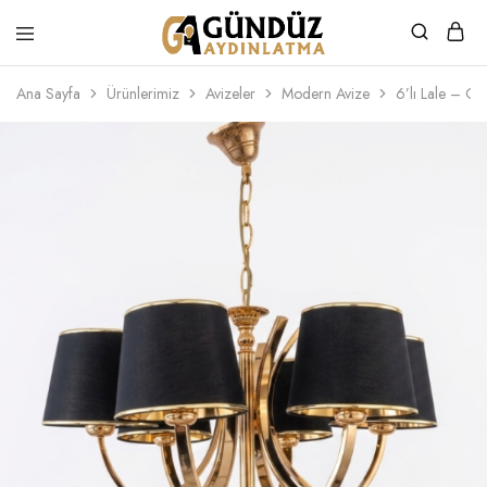
Gündüz
Özel
Aydınlatma
Tasarım
Ana Sayfa
Ürünlerimiz
Avizeler
Modern Avize
6’lı Lale – Go
Ürünler