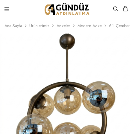
Gündüz
Özel
Aydınlatma
Tasarım
Ana Sayfa
Ürünlerimiz
Avizeler
Modern Avize
6’lı Çemberli
Ürünler