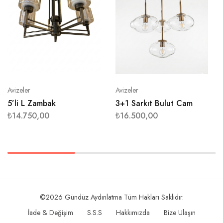
Avizeler
Avizeler
5’li L Zambak
3+1 Sarkıt Bulut Cam
₺
14.750,00
₺
16.500,00
©2026 Gündüz Aydınlatma Tüm Hakları Saklıdır.
İade & Değişim
S.S.S
Hakkımızda
Bize Ulaşın