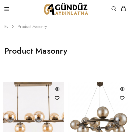
Gündüz
Özel
Aydınlatma
Tasarım
Ürünler
Ev
Product Masonry
Product Masonry