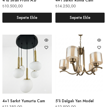
4’lü Sıralı Profil A.B
4+1 Sarkıt Roma Cam
₺
10.500,00
₺
14.250,00
Sepete Ekle
Sepete Ekle
4+1 Sarkıt Yumurta Cam
5’li Dalgalı Yan Model
₺
11.350,00
₺
12.500,00