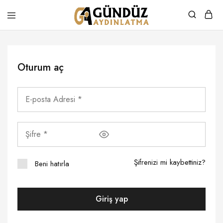
Gündüz
Özel
Aydınlatma
Tasarım
Ürünler
Oturum aç
Şifrenizi mi kaybettiniz?
Beni hatırla
Giriş yap