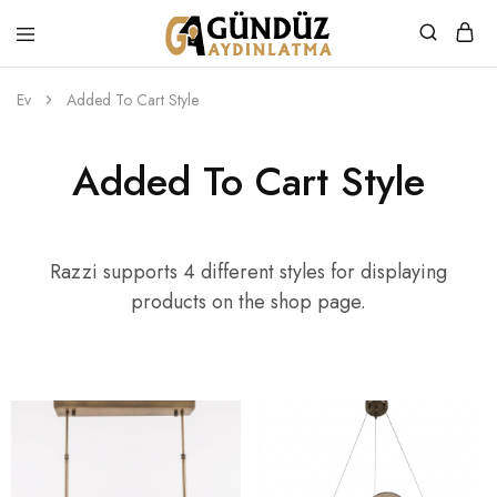
Gündüz
Özel
Aydınlatma
Tasarım
Ürünler
Ev
Added To Cart Style
Added To Cart Style
Razzi supports 4 different styles for displaying
products on the shop page.